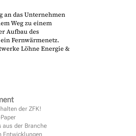
ang an das Unternehmen
inem Weg zu einem
er Aufbau des
e ein Fernwärmenetz.
adtwerke Löhne Energie &
ment
halten der ZFK!
 ePaper
s aus der Branche
n Entwicklungen