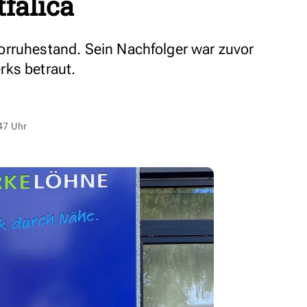
falica
orruhestand. Sein Nachfolger war zuvor
rks betraut.
47 Uhr