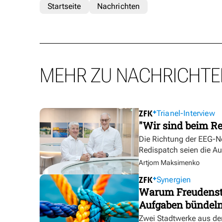
Startseite
Nachrichten
MEHR ZU NACHRICHTE
Trianel-Interview
"Wir sind beim Re
Die Richtung der EEG-No
Redispatch seien die A
Artjom Maksimenko
Synergien
Warum Freudensta
Aufgaben bündel
Zwei Stadtwerke aus de