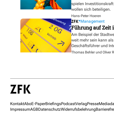
spielen Investitionskra
wollen sich beteiligen.
Hans-Peter Hoeren
Management
Führung auf Zeit i
Am Beispiel der Stadtw
weit mehr sein kann als
Geschäftsführer und In
Thomas Behler und Oliver R
Kontakt
Abo
E-Paper
Briefings
Podcast
Verlag
Presse
Mediada
Impressum
AGB
Datenschutz
Widerrufsbelehrung
Barrierefre