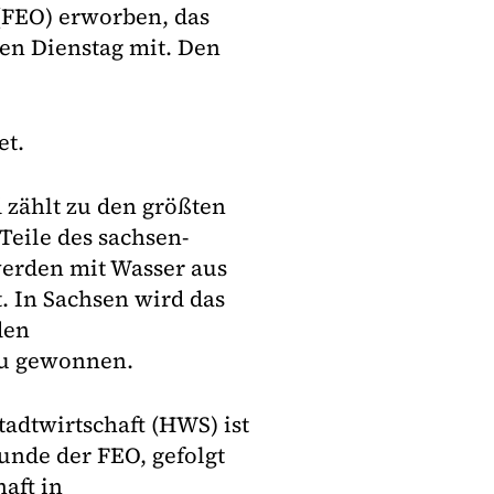
FEO) erworben, das
sen Dienstag mit. Den
et.
d zählt zu den größten
eile des sachsen-
erden mit Wasser aus
. In Sachsen wird das
den
au gewonnen.
adtwirtschaft (HWS) ist
unde der FEO, gefolgt
aft in