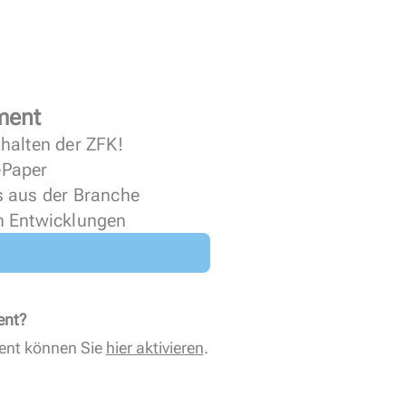
ment
halten der ZFK!
 ePaper
s aus der Branche
n Entwicklungen
ent?
ent können Sie
hier aktivieren
.