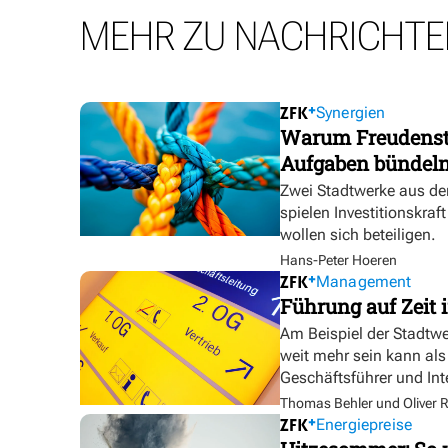
MEHR ZU NACHRICHTE
Synergien
Warum Freudensta
Aufgaben bündel
Zwei Stadtwerke aus de
spielen Investitionskra
wollen sich beteiligen.
Hans-Peter Hoeren
Management
Führung auf Zeit i
Am Beispiel der Stadtw
weit mehr sein kann als
Geschäftsführer und In
Thomas Behler und Oliver R
Energiepreise