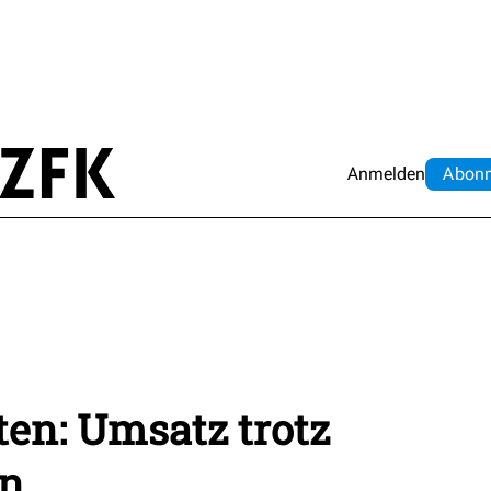
Anmelden
Abo
n
en: Umsatz trotz
en