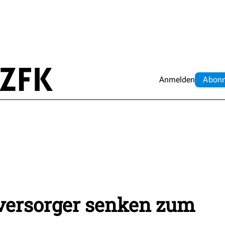
Anmelden
Abo
n
versorger senken zum