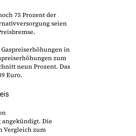
noch 75 Prozent der
ernativversorgung seien
 Preisbremse.
on Gaspreiserhöhungen in
aspreiserhöhungen zum
chnitt neun Prozent. Das
89 Euro.
eis
on
 angekündigt. Die
m Vergleich zum