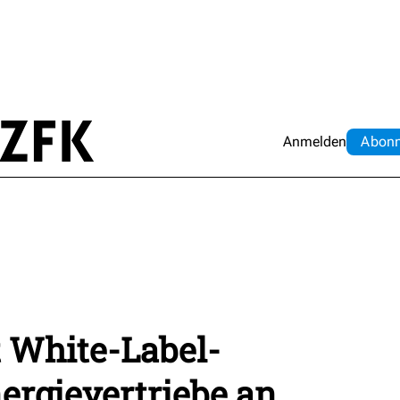
Anmelden
Abo
n
t White-Label-
nergievertriebe an