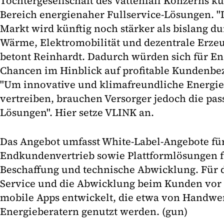
Tochtergesellschaft des Vattenfall Konzerns k
Bereich energienaher Fullservice-Lösungen. 
Markt wird künftig noch stärker als bislang dur
Wärme, Elektromobilität und dezentrale Erzeu
betont Reinhardt. Dadurch würden sich für En
Chancen im Hinblick auf profitable Kundenbe
"Um innovative und klimafreundliche Energie-
vertreiben, brauchen Versorger jedoch die pas
Lösungen". Hier setze VLINK an.
Das Angebot umfasst White-Label-Angebote fü
Endkundenvertrieb sowie Plattformlösungen fü
Beschaffung und technische Abwicklung. Für 
Service und die Abwicklung beim Kunden vo
mobile Apps entwickelt, die etwa von Handw
Energieberatern genutzt werden. (gun)