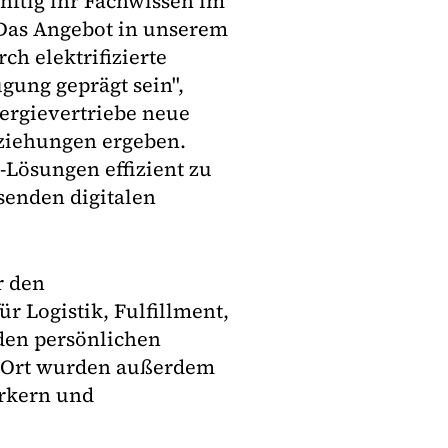
ünftig ihr Fachwissen im
"Das Angebot in unserem
ch elektrifizierte
gung geprägt sein",
ergievertriebe neue
ziehungen ergeben.
Lösungen effizient zu
senden digitalen
r den
r Logistik, Fulfillment,
den persönlichen
r Ort wurden außerdem
erkern und