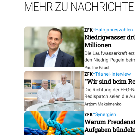
MEHR ZU NACHRICHTE
Halbjahreszahlen
Niedrigwasser dr
Millionen
Die Laufwasserkraft erz
den Niedrig-Pegeln betr
Pauline Faust
Trianel-Interview
"Wir sind beim Re
Die Richtung der EEG-No
Redispatch seien die A
Artjom Maksimenko
Synergien
Warum Freudensta
Aufgaben bündel