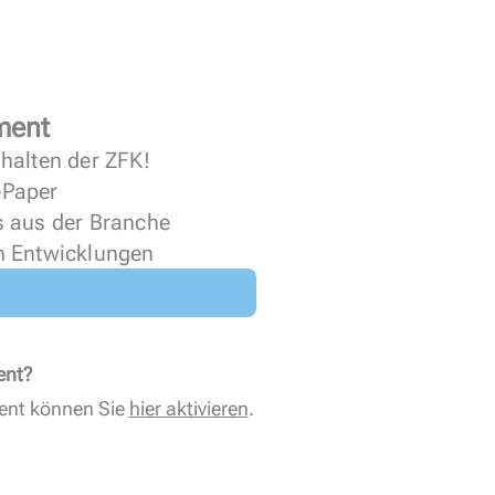
ment
halten der ZFK!
 ePaper
s aus der Branche
n Entwicklungen
ent?
ent können Sie
hier aktivieren
.