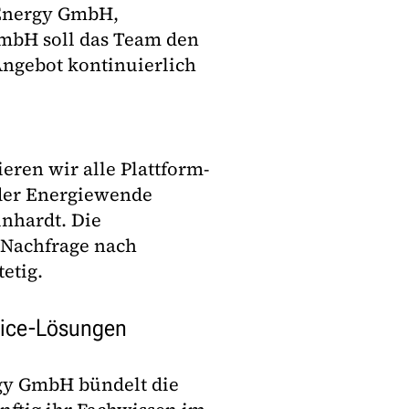
t Energy GmbH,
GmbH soll das Team den
ngebot kontinuierlich
eren wir alle Plattform-
 der Energiewende
inhardt. Die
 Nachfrage nach
etig.
rvice-Lösungen
gy GmbH bündelt die