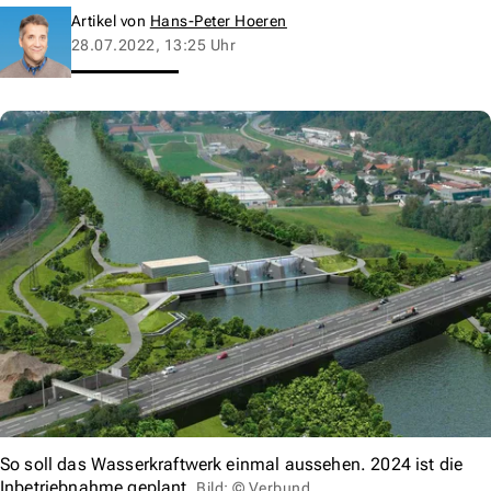
Artikel von
Hans-Peter Hoeren
28.07.2022, 13:25 Uhr
So soll das Wasserkraftwerk einmal aussehen. 2024 ist die
Inbetriebnahme geplant.
Bild: © Verbund