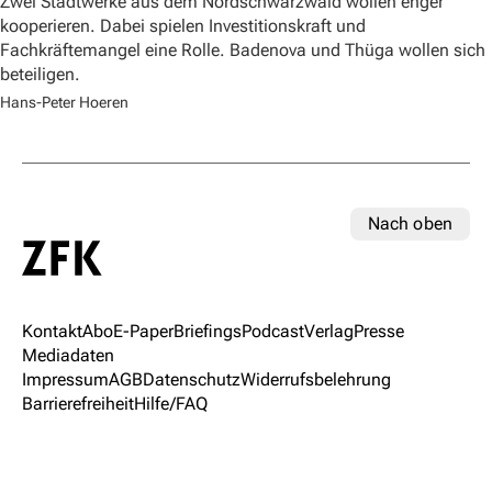
Zwei Stadtwerke aus dem Nordschwarzwald wollen enger
kooperieren. Dabei spielen Investitionskraft und
Fachkräftemangel eine Rolle. Badenova und Thüga wollen sich
beteiligen.
Hans-Peter Hoeren
Nach oben
Kontakt
Abo
E-Paper
Briefings
Podcast
Verlag
Presse
Mediadaten
Impressum
AGB
Datenschutz
Widerrufsbelehrung
Barrierefreiheit
Hilfe/FAQ