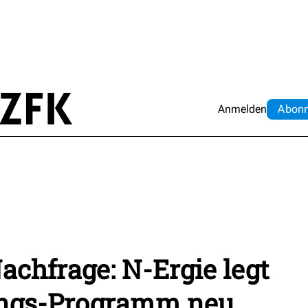
Anmelden
Abo
n
chfrage: N-Ergie legt
ungs-Programm neu