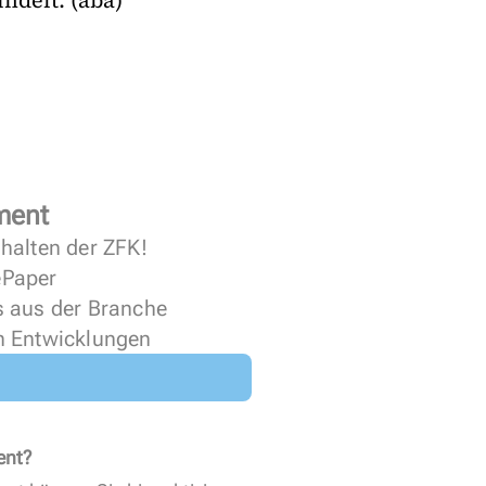
ndelt. (aba)
.
ment
halten der ZFK!
 ePaper
s aus der Branche
n Entwicklungen
ent?