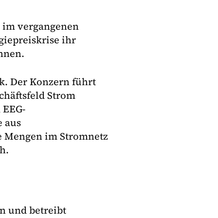
t im vergangenen
iepreiskrise ihr
nnen.
k. Der Konzern führt
chäftsfeld Strom
m EEG-
e aus
ie Mengen im Stromnetz
h.
n und betreibt