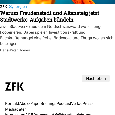
Synergien
Warum Freudenstadt und Altensteig jetzt
Stadtwerke-Aufgaben bündeln
Zwei Stadtwerke aus dem Nordschwarzwald wollen enger
kooperieren. Dabei spielen Investitionskraft und
Fachkräftemangel eine Rolle. Badenova und Thüga wollen sich
beteiligen.
Hans-Peter Hoeren
Nach oben
Kontakt
Abo
E-Paper
Briefings
Podcast
Verlag
Presse
Mediadaten
Impressum
AGB
Datenschutz
Widerrufsbelehrung