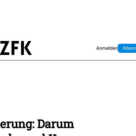
Anmelden
Abo
n
ierung: Darum