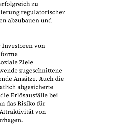
erfolgreich zu
mierung regulatorischer
en abzubauen und
er Investoren von
nforme
oziale Ziele
iewende zugeschnittene
ende Ansätze. Auch die
tlich abgesicherte
die Erlösausfälle bei
n das Risiko für
ttraktivität von
derhagen.