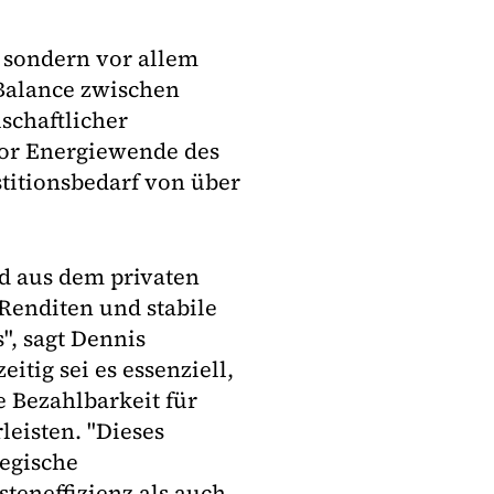
, sondern vor allem
 Balance zwischen
schaftlicher
tor Energiewende des
titionsbedarf von über
rd aus dem privaten
Renditen und stabile
, sagt Dennis
tig sei es essenziell,
e Bezahlbarkeit für
eisten. "Dieses
tegische
teneffizienz als auch