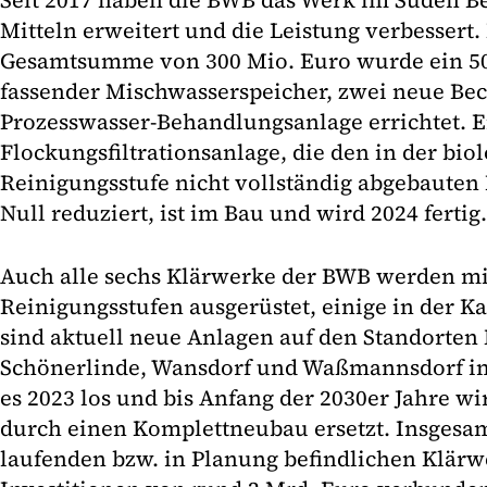
Seit 2017 haben die BWB das Werk im Süden Be
Mitteln erweitert und die Leistung verbessert.
Gesamtsumme von 300 Mio. Euro wurde ein 5
fassender Mischwasserspeicher, zwei neue Be
Prozesswasser-Behandlungsanlage errichtet. E
Flockungsfiltrationsanlage, die den in der bio
Reinigungsstufe nicht vollständig abgebauten
Null reduziert, ist im Bau und wird 2024 fertig.
Auch alle sechs Klärwerke der BWB werden m
Reinigungsstufen ausgerüstet, einige in der Ka
sind aktuell neue Anlagen auf den Standorte
Schönerlinde, Wansdorf und Waßmannsdorf im
es 2023 los und bis Anfang der 2030er Jahre w
durch einen Komplettneubau ersetzt. Insgesam
laufenden bzw. in Planung befindlichen Klär