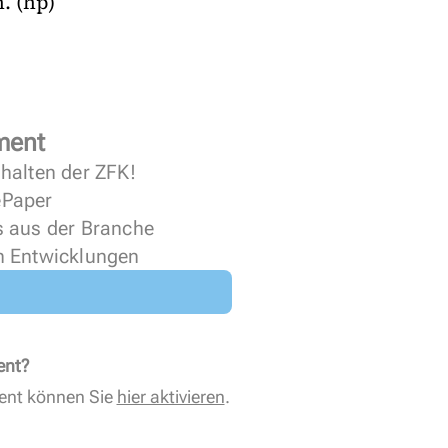
. (hp)
ment
halten der ZFK!
 ePaper
s aus der Branche
n Entwicklungen
ent?
ent können Sie
hier aktivieren
.