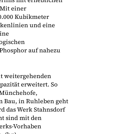
rlins mit erheblichen
 Mit einer
0.000 Kubikmeter
ckenlinien und eine
ine
logischen
 Phosphor auf nahezu
it weitergehenden
pazität erweitert. So
n Münchehofe,
 Bau, in Ruhleben geht
ird das Werk Stahnsdorf
t sind mit den
werks-Vorhaben