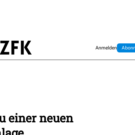
Anmelden
Abo
n
u einer neuen
lage