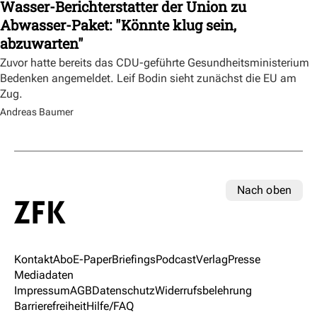
Wasser-Berichterstatter der Union zu
Abwasser-Paket: "Könnte klug sein,
abzuwarten"
Zuvor hatte bereits das CDU-geführte Gesundheitsministerium
Bedenken angemeldet. Leif Bodin sieht zunächst die EU am
Zug.
Andreas Baumer
Nach oben
Kontakt
Abo
E-Paper
Briefings
Podcast
Verlag
Presse
Mediadaten
Impressum
AGB
Datenschutz
Widerrufsbelehrung
Barrierefreiheit
Hilfe/FAQ