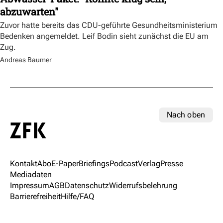
abzuwarten"
Zuvor hatte bereits das CDU-geführte Gesundheitsministerium
Bedenken angemeldet. Leif Bodin sieht zunächst die EU am
Zug.
Andreas Baumer
Nach oben
Kontakt
Abo
E-Paper
Briefings
Podcast
Verlag
Presse
Mediadaten
Impressum
AGB
Datenschutz
Widerrufsbelehrung
Barrierefreiheit
Hilfe/FAQ