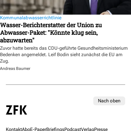
Kommunalabwasserrichtlinie
Wasser-Berichterstatter der Union zu
Abwasser-Paket: "Könnte klug sein,
abzuwarten"
Zuvor hatte bereits das CDU-geführte Gesundheitsministerium
Bedenken angemeldet. Leif Bodin sieht zunächst die EU am
Zug.
Andreas Baumer
Nach oben
Kontakt
Abo
E-Paper
Briefings
Podcast
Verlag
Presse