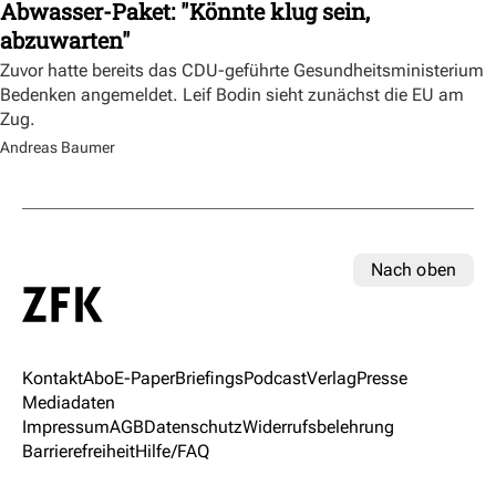
Abwasser-Paket: "Könnte klug sein,
abzuwarten"
Zuvor hatte bereits das CDU-geführte Gesundheitsministerium
Bedenken angemeldet. Leif Bodin sieht zunächst die EU am
Zug.
Andreas Baumer
Nach oben
Kontakt
Abo
E-Paper
Briefings
Podcast
Verlag
Presse
Mediadaten
Impressum
AGB
Datenschutz
Widerrufsbelehrung
Barrierefreiheit
Hilfe/FAQ