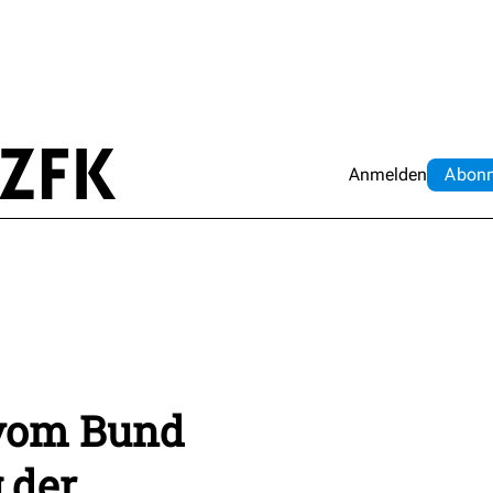
Anmelden
Abo
n
 vom Bund
 der