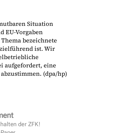
mutbaren Situation
nd EU-Vorgaben
um Thema bezeichnete
zielführend ist. Wir
elbetriebliche
i aufgefordert, eine
U abzustimmen. (dpa/hp)
ment
halten der ZFK!
 ePaper