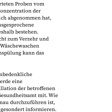
rteten Proben vom
Konzentration der
tlich abgenommen hat,
ausgesprochene
shalb bestehen.
icht zum Verzehr und
um Wäschewaschen
enspülung kann das
unbedenkliche
erde eine
llation der betroffenen
 Gesundheitsamt mit. Wie
enau durchzuführen ist,
 gesondert informieren.