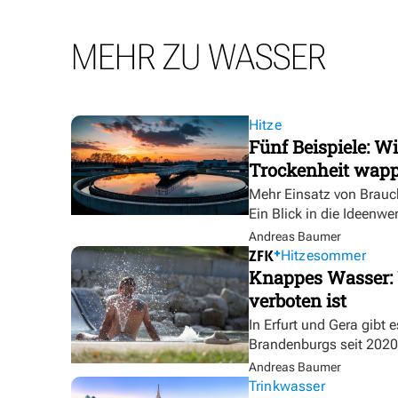
MEHR ZU WASSER
Hitze
Fünf Beispiele: W
Trockenheit wap
Mehr Einsatz von Brauc
Ein Blick in die Ideenwe
Andreas Baumer
Hitzesommer
Knappes Wasser: 
verboten ist
In Erfurt und Gera gibt 
Brandenburgs seit 2020
Andreas Baumer
Trinkwasser