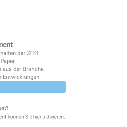
ment
halten der ZFK!
 ePaper
s aus der Branche
n Entwicklungen
ent?
ent können Sie
hier aktivieren
.