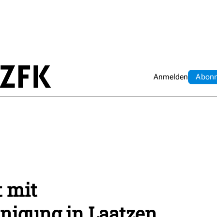
Anmelden
Abo
n
t mit
nigung in Laatzen