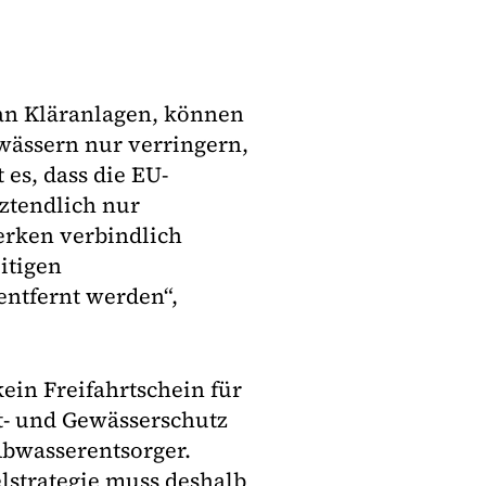
an Kläranlagen, können
wässern nur verringern,
 es, dass die EU-
tztendlich nur
rken verbindlich
itigen
entfernt werden“,
in Freifahrtschein für
t- und Gewässerschutz
Abwasserentsorger.
lstrategie muss deshalb