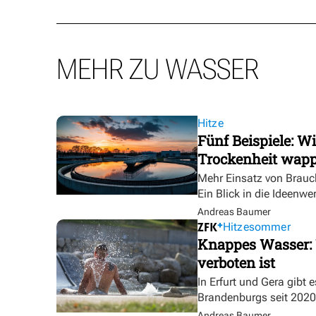
MEHR ZU WASSER
Hitze
Fünf Beispiele: W
Trockenheit wap
Mehr Einsatz von Brauc
Ein Blick in die Ideenwe
Andreas Baumer
Hitzesommer
Knappes Wasser: 
verboten ist
In Erfurt und Gera gibt 
Brandenburgs seit 2020
Andreas Baumer