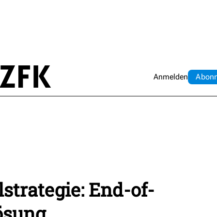
Anmelden
Abo
n
strategie: End-of-
Lösung