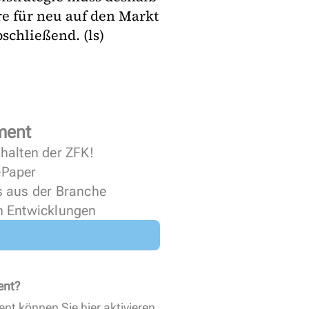
re für neu auf den Markt
schließend. (ls)
ment
halten der ZFK!
 ePaper
s aus der Branche
n Entwicklungen
ent?
ent können Sie
hier aktivieren
.