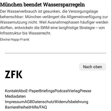
München beendet Wassersparregeln
Der Wasserverbrauch ist gesunken, die Versorgungslage
beherrschbar: München verlängert die Allgemeinverfügung zur
Wassernutzung nicht. Weil Ausnahmephasen häufiger werden
dürften, entwickeln die SWM eine langfristige Strategie – von
Infrastruktur bis Wasserrecht.
Elwine Happ-Frank
Nach oben
Kontakt
Abo
E-Paper
Briefings
Podcast
Verlag
Presse
Mediadaten
Impressum
AGB
Datenschutz
Widerrufsbelehrung
Barrierefreiheit
Hilfe/FAQ