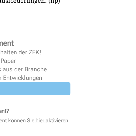
ausforderungen. (hp)
ment
halten der ZFK!
 ePaper
s aus der Branche
n Entwicklungen
ent?
ent können Sie
hier aktivieren
.