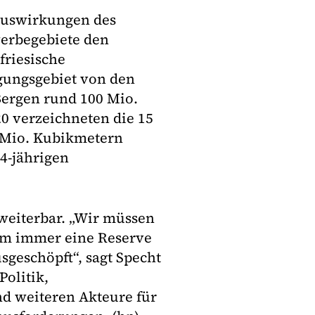
 Auswirkungen des
erbegebiete den
friesische
gungsgebiet von den
Bergen rund 100 Mio.
0 verzeichneten die 15
 Mio. Kubikmetern
74-jährigen
rweiterbar. „Wir müssen
em immer eine Reserve
sgeschöpft“, sagt Specht
olitik,
nd weiteren Akteure für