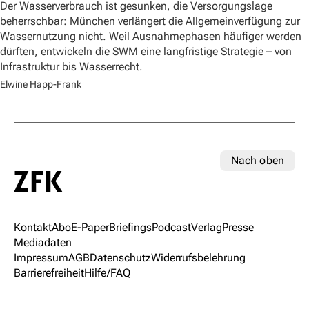
Der Wasserverbrauch ist gesunken, die Versorgungslage
beherrschbar: München verlängert die Allgemeinverfügung zur
Wassernutzung nicht. Weil Ausnahmephasen häufiger werden
dürften, entwickeln die SWM eine langfristige Strategie – von
Infrastruktur bis Wasserrecht.
Elwine Happ-Frank
Nach oben
Kontakt
Abo
E-Paper
Briefings
Podcast
Verlag
Presse
Mediadaten
Impressum
AGB
Datenschutz
Widerrufsbelehrung
Barrierefreiheit
Hilfe/FAQ