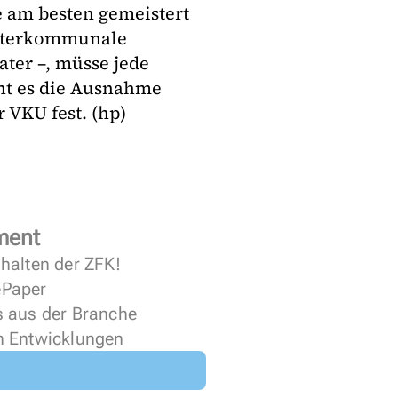
 am besten gemeistert
interkommunale
ter –, müsse jede
ht es die Ausnahme
r VKU fest. (hp)
ment
halten der ZFK!
 ePaper
s aus der Branche
n Entwicklungen