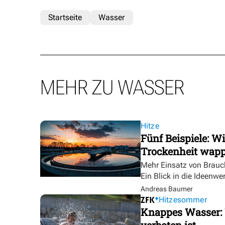
Startseite
Wasser
MEHR ZU WASSER
Hitze
Fünf Beispiele: W
Trockenheit wap
Mehr Einsatz von Brauc
Ein Blick in die Ideenwe
Andreas Baumer
Hitzesommer
Knappes Wasser: 
verboten ist