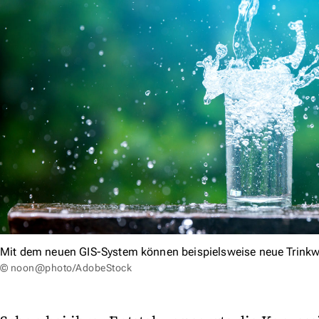
Mit dem neuen GIS-System können beispielsweise neue Trinkw
© noon@photo/AdobeStock