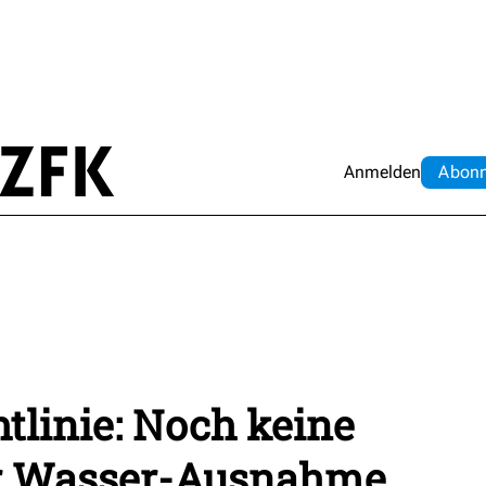
Anmelden
Abo
n
tlinie: Noch keine
er Wasser-Ausnahme