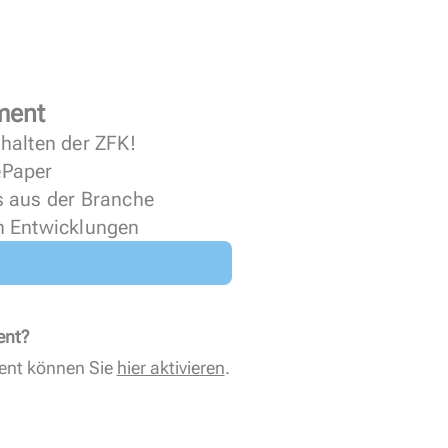
ment
halten der ZFK!
 ePaper
s aus der Branche
n Entwicklungen
ent?
ent können Sie
hier aktivieren
.