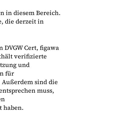
en in diesem Bereich.
 die derzeit in
n DVGW Cert, figawa
ält verifizierte
etzung und
n für
 Außerdem sind die
 entsprechen muss,
en
et haben.