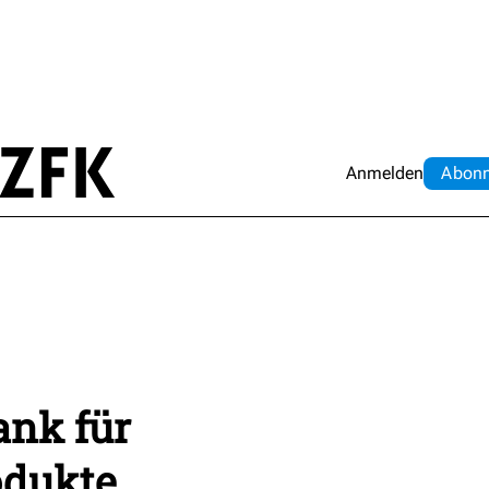
Anmelden
Abo
n
ank für
odukte