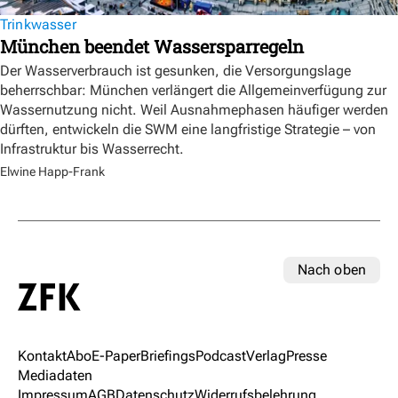
Trinkwasser
München beendet Wassersparregeln
Der Wasserverbrauch ist gesunken, die Versorgungslage
beherrschbar: München verlängert die Allgemeinverfügung zur
Wassernutzung nicht. Weil Ausnahmephasen häufiger werden
dürften, entwickeln die SWM eine langfristige Strategie – von
Infrastruktur bis Wasserrecht.
Elwine Happ-Frank
Nach oben
Kontakt
Abo
E-Paper
Briefings
Podcast
Verlag
Presse
Mediadaten
Impressum
AGB
Datenschutz
Widerrufsbelehrung