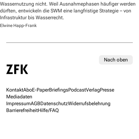
Wassernutzung nicht. Weil Ausnahmephasen häufiger werden
dürften, entwickeln die SWM eine langfristige Strategie – von
Infrastruktur bis Wasserrecht.
Elwine Happ-Frank
Nach oben
Kontakt
Abo
E-Paper
Briefings
Podcast
Verlag
Presse
Mediadaten
Impressum
AGB
Datenschutz
Widerrufsbelehrung
Barrierefreiheit
Hilfe/FAQ