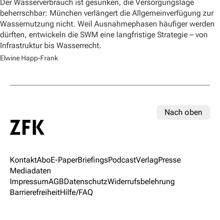
Der Wasserverbrauch ist gesunken, die Versorgungslage
beherrschbar: München verlängert die Allgemeinverfügung zur
Wassernutzung nicht. Weil Ausnahmephasen häufiger werden
dürften, entwickeln die SWM eine langfristige Strategie – von
Infrastruktur bis Wasserrecht.
Elwine Happ-Frank
Nach oben
Kontakt
Abo
E-Paper
Briefings
Podcast
Verlag
Presse
Mediadaten
Impressum
AGB
Datenschutz
Widerrufsbelehrung
Barrierefreiheit
Hilfe/FAQ