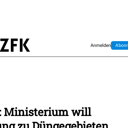
Anmelden
Abo
n
: Ministerium will
ng zu Düngegebieten