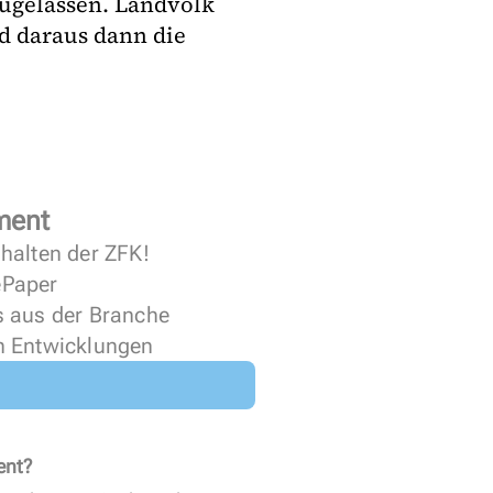
ugelassen. Landvolk
d daraus dann die
ment
halten der ZFK!
 ePaper
s aus der Branche
n Entwicklungen
ent?