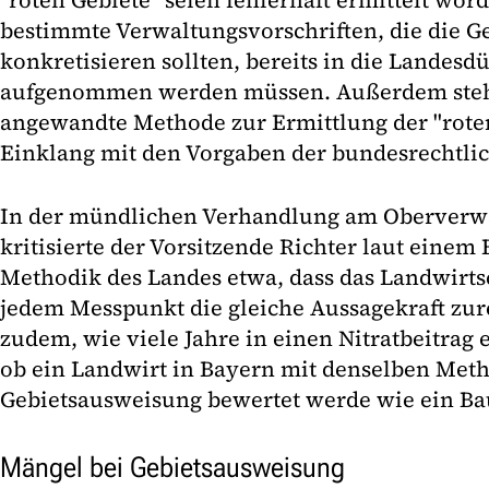
"roten Gebiete" seien fehlerhaft ermittelt wor
bestimmte Verwaltungsvorschriften, die die 
konkretisieren sollten, bereits in die Lande
aufgenommen werden müssen. Außerdem stehe
angewandte Methode zur Ermittlung der "roten
Einklang mit den Vorgaben der bundesrechtl
In der mündlichen Verhandlung am Oberverwa
kritisierte der Vorsitzende Richter laut einem
Methodik des Landes etwa, dass das Landwirt
jedem Messpunkt die gleiche Aussagekraft zure
zudem, wie viele Jahre in einen Nitratbeitra
ob ein Landwirt in Bayern mit denselben Met
Gebietsausweisung bewertet werde wie ein Ba
Mängel bei Gebietsausweisung