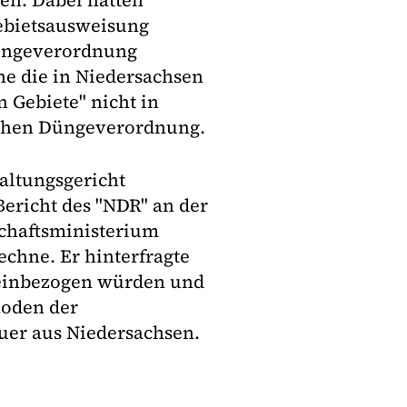
den. Dabei hätten
Gebietsausweisung
sdüngeverordnung
 die in Niedersachsen
 Gebiete" nicht in
ichen Düngeverordnung.
ltungsgericht
 Bericht des "NDR" an der
schaftsministerium
chne. Er hinterfragte
g einbezogen würden und
hoden der
uer aus Niedersachsen.