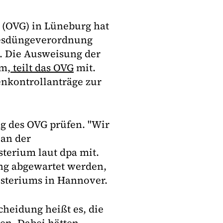
 (OVG) in Lüneburg hat
ndesdüngeverordnung
t. Die Ausweisung der
am,
teilt das OVG
mit.
nkontrollanträge zur
g des OVG prüfen. "Wir
 an der
sterium laut dpa mit.
ung abgewartet werden,
isteriums in Hannover.
cheidung heißt es, die