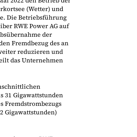
ai 2022 den Betrieb der
kortsee (Wetter) und
e. Die Betriebsführung
reiber RWE Power AG auf
ebsübernahme der
den Fremdbezug des an
weiter reduzieren und
teilt das Unternehmen
hschnittlichen
s 31 Gigawattstunden
des Fremdstrombezugs
42 Gigawattstunden)