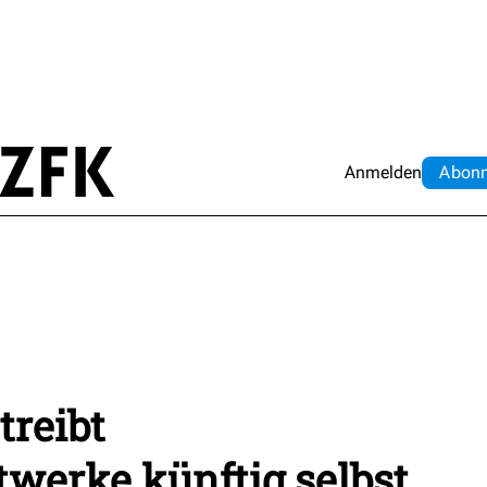
Anmelden
Abo
n
treibt
werke künftig selbst