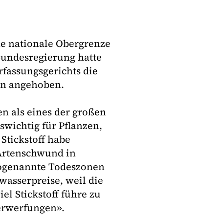
ne nationale Obergrenze
Bundesregierung hatte
rfassungsgerichts die
en angehoben.
en als eines der großen
swichtig für Pflanzen,
Stickstoff habe
 Artenschwund in
 sogenannte Todeszonen
asserpreise, weil die
iel Stickstoff führe zu
erwerfungen».