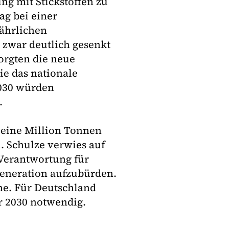
g mit Stickstoffen zu
ag bei einer
jährlichen
zwar deutlich gesenkt
orgten die neue
e das nationale
2030 würden
.
 eine Million Tonnen
l. Schulze verwies auf
 Verantwortung für
eneration aufzubürden.
che. Für Deutschland
ür 2030 notwendig.