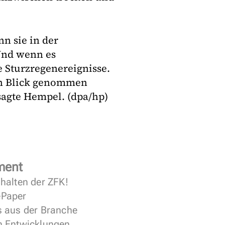
n sie in der
Und wenn es
e Sturzregenereignisse.
n Blick genommen
sagte Hempel. (dpa/hp)
ment
halten der ZFK!
 ePaper
s aus der Branche
n Entwicklungen