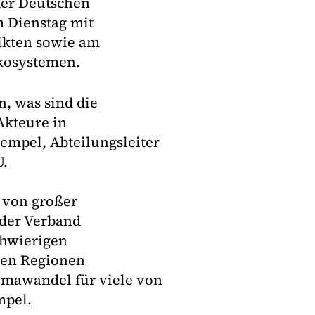
der Deutschen
 Dienstag mit
ikten sowie am
kosystemen.
, was sind die
Akteure in
empel, Abteilungsleiter
U.
 von großer
 der Verband
hwierigen
gen Regionen
limawandel für viele von
mpel.