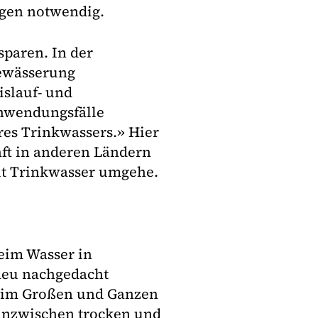
ngen notwendig.
sparen. In der
ewässerung
islauf- und
Anwendungsfälle
res Trinkwassers.» Hier
ft in anderen Ländern
it Trinkwasser umgehe.
eim Wasser in
 neu nachgedacht
e im Großen und Ganzen
 inzwischen trocken und