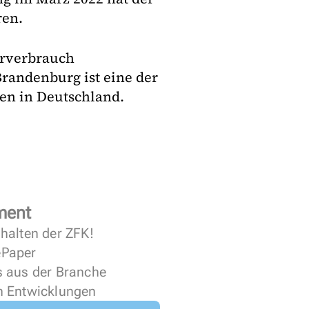
ren.
rverbrauch
Brandenburg ist eine der
en in Deutschland.
ment
halten der ZFK!
 ePaper
s aus der Branche
n Entwicklungen