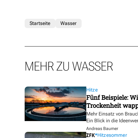
Startseite
Wasser
MEHR ZU WASSER
Hitze
Fünf Beispiele: W
Trockenheit wap
Mehr Einsatz von Brauc
Ein Blick in die Ideenwe
Andreas Baumer
Hitzesommer