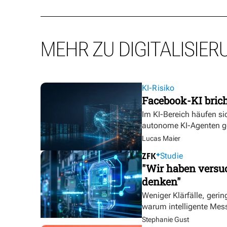
MEHR ZU DIGITALISIER
KI-Risiko
Facebook-KI bric
Im KI-Bereich häufen sic
autonome KI-Agenten g
Lucas Maier
Studie
"Wir haben versuc
denken"
Weniger Klärfälle, geri
warum intelligente Mess
Stephanie Gust