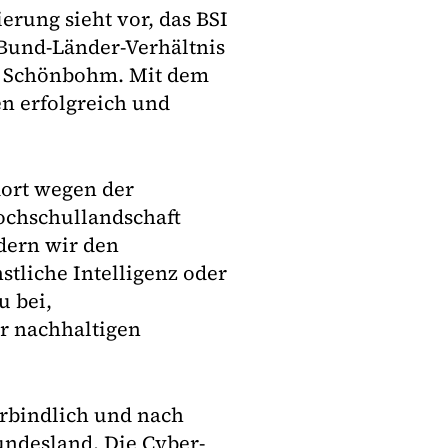
erung sieht vor, das BSI
m Bund-Länder-Verhältnis
ne Schönbohm. Mit dem
en erfolgreich und
dort wegen der
ochschullandschaft
dern wir den
tliche Intelligenz oder
u bei,
er nachhaltigen
erbindlich und nach
undesland. Die Cyber-