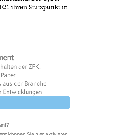
021 ihren Stützpunkt in
ment
halten der ZFK!
 ePaper
s aus der Branche
n Entwicklungen
ent?
ent können Sie
hier aktivieren
.