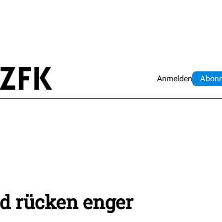
Anmelden
Abo
n
nd rücken enger