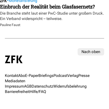
Monetarisierung
Einbruch der Realität beim Glasfasernetz?
Die Branche steht laut einer PwC-Studie unter großem Druck.
Ein Verband widerspricht – teilweise.
Pauline Faust
Nach oben
Kontakt
Abo
E-Paper
Briefings
Podcast
Verlag
Presse
Mediadaten
Impressum
AGB
Datenschutz
Widerrufsbelehrung
Barrierefreiheit
Hilfe/FAQ