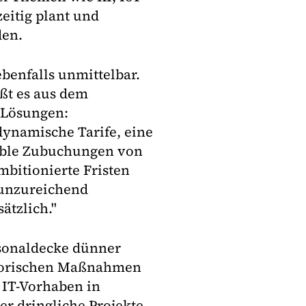
eitig plant und
den.
benfalls unmittelbar.
ßt es aus dem
 Lösungen:
dynamische Tarife, eine
xible Zubuchungen von
mbitionierte Fristen
 unzureichend
ätzlich."
sonaldecke dünner
atorischen Maßnahmen
 IT-Vorhaben in
r dringliche Projekte.