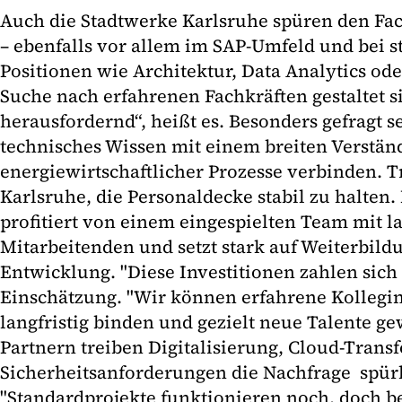
Auch die Stadtwerke Karlsruhe spüren den Fa
– ebenfalls vor allem im SAP-Umfeld und bei st
Positionen wie Architektur, Data Analytics ode
Suche nach erfahrenen Fachkräften gestaltet
herausfordernd“, heißt es. Besonders gefragt se
technisches Wissen mit einem breiten Verstän
energiewirtschaftlicher Prozesse verbinden. T
Karlsruhe, die Personaldecke stabil zu halte
profitiert von einem eingespielten Team mit l
Mitarbeitenden und setzt stark auf Weiterbild
Entwicklung. "Diese Investitionen zahlen sich 
Einschätzung. "Wir können erfahrene Kollegi
langfristig binden und gezielt neue Talente g
Partnern treiben Digitalisierung, Cloud-Tran
Sicherheitsanforderungen die Nachfrage spür
"Standardprojekte funktionieren noch, doch b