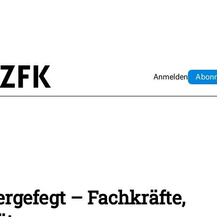
Anmelden
Abo
n
ergefegt – Fachkräfte,