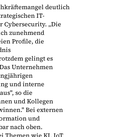
chkräftemangel deutlich
rategischen IT-
r Cybersecurity. „Die
 sich zunehmend
ien Profile, die
dnis
rotzdem gelingt es
n. Das Unternehmen
angjährigen
ung und interne
aus", so die
nnen und Kollegen
ewinnen." Bei externen
sformation und
bar nach oben.
ei Themen wie KI, IoT