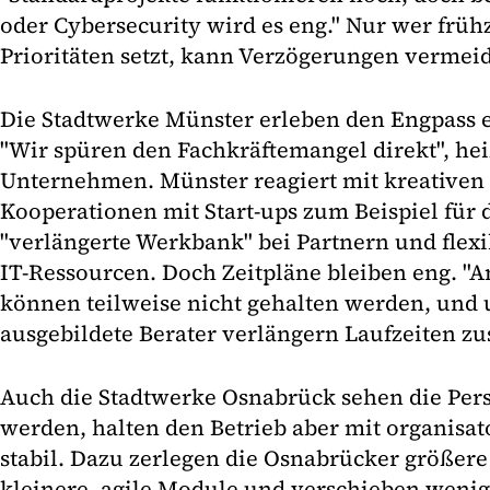
oder Cybersecurity wird es eng." Nur wer frühz
Prioritäten setzt, kann Verzögerungen vermei
Die Stadtwerke Münster erleben den Engpass e
"Wir spüren den Fachkräftemangel direkt", hei
Unternehmen. Münster reagiert mit kreativen
Kooperationen mit Start-ups zum Beispiel für 
"verlängerte Werkbank" bei Partnern und fle
IT-Ressourcen. Doch Zeitpläne bleiben eng. "A
können teilweise nicht gehalten werden, und
ausgebildete Berater verlängern Laufzeiten zus
Auch die Stadtwerke Osnabrück sehen die Per
werden, halten den Betrieb aber mit organis
stabil. Dazu zerlegen die Osnabrücker größere
kleinere, agile Module und verschieben wenige