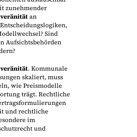
 Mit zunehmender
veränität
an
Entscheidungslogiken,
Modellwechsel? Sind
nn Aufsichtsbehörden
dern?
veränität
. Kommunale
sungen skaliert, muss
eln, wie Preismodelle
rtung trägt. Rechtliche
Vertragsformulierungen
ät und rechtliche
esondere im
chutzrecht und