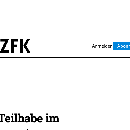
Anmelden
Abo
n
 Teilhabe im