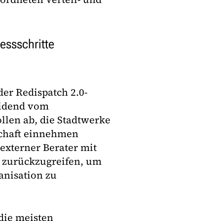
essschritte
r Redispatch 2.0-
eidend vom
llen ab, die Stadtwerke
schaft einnehmen
 externer Berater mit
e zurückzugreifen, um
anisation zu
 die meisten