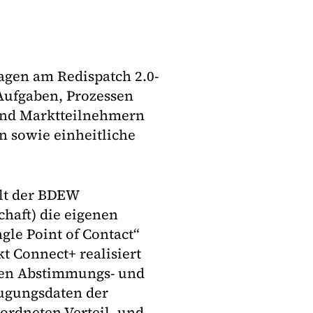
agen am Redispatch 2.0-
 Aufgaben, Prozessen
 und Marktteilnehmern
 sowie einheitliche
lt der BDEW
haft) die eigenen
gle Point of Contact“
t Connect+ realisiert
den Abstimmungs- und
eugungsdaten der
ordneten Verteil- und