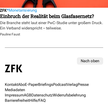
Monetarisierung
Einbruch der Realität beim Glasfasernetz?
Die Branche steht laut einer PwC-Studie unter großem Druck.
Ein Verband widerspricht – teilweise.
Pauline Faust
Nach oben
Kontakt
Abo
E-Paper
Briefings
Podcast
Verlag
Presse
Mediadaten
Impressum
AGB
Datenschutz
Widerrufsbelehrung
Barrierefreiheit
Hilfe/FAQ