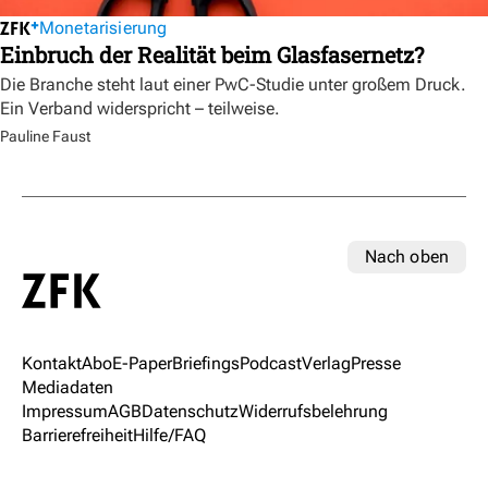
Monetarisierung
Einbruch der Realität beim Glasfasernetz?
Die Branche steht laut einer PwC-Studie unter großem Druck.
Ein Verband widerspricht – teilweise.
Pauline Faust
Nach oben
Kontakt
Abo
E-Paper
Briefings
Podcast
Verlag
Presse
Mediadaten
Impressum
AGB
Datenschutz
Widerrufsbelehrung
Barrierefreiheit
Hilfe/FAQ