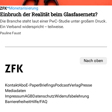
Monetarisierung
Einbruch der Realität beim Glasfasernetz?
Die Branche steht laut einer PwC-Studie unter großem Druck.
Ein Verband widerspricht – teilweise.
Pauline Faust
Nach oben
Kontakt
Abo
E-Paper
Briefings
Podcast
Verlag
Presse
Mediadaten
Impressum
AGB
Datenschutz
Widerrufsbelehrung
Barrierefreiheit
Hilfe/FAQ