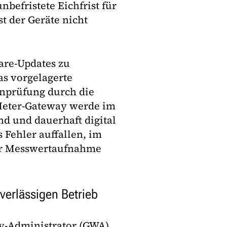
befristete Eichfrist für
t der Geräte nicht
are-Updates zu
as vorgelagerte
nprüfung durch die
Meter-Gateway werde im
 und dauerhaft digital
s Fehler auffallen, im
der Messwertaufnahme
verlässigen Betrieb
ay-Administrator (GWA)