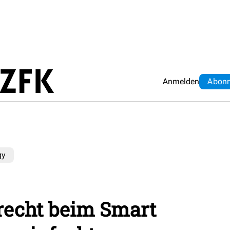
Anmelden
Abo
n
gy
recht beim Smart