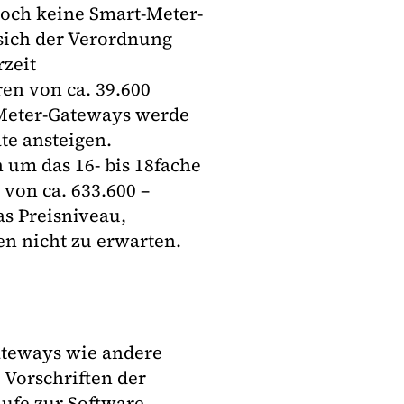
noch keine Smart-Meter-
sich der Verordnung
rzeit
en von ca. 39.600
t-Meter-Gateways werde
äte ansteigen.
um das 16- bis 18fache
 von ca. 633.600 –
s Preisniveau,
en nicht zu erwarten.
Gateways wie andere
 Vorschriften der
ufe zur Software-