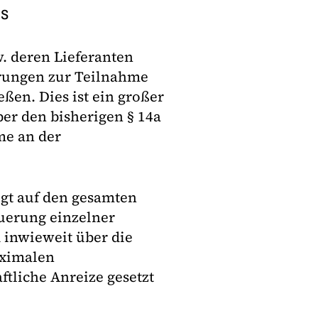
us
. deren Lieferanten
arungen zur Teilnahme
ßen. Dies ist ein großer
ber den bisherigen § 14a
me an der
gt auf den gesamten
euerung einzelner
 inwieweit über die
aximalen
ftliche Anreize gesetzt