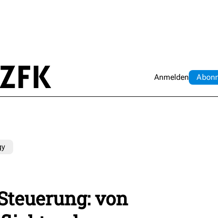
Anmelden
Abo
n
gy
 Steuerung: von