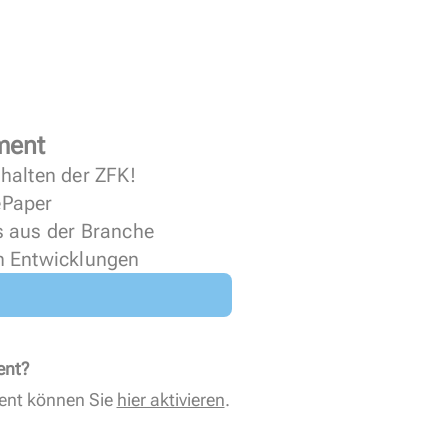
ment
halten der ZFK!
 ePaper
s aus der Branche
n Entwicklungen
ent?
ent können Sie
hier aktivieren
.