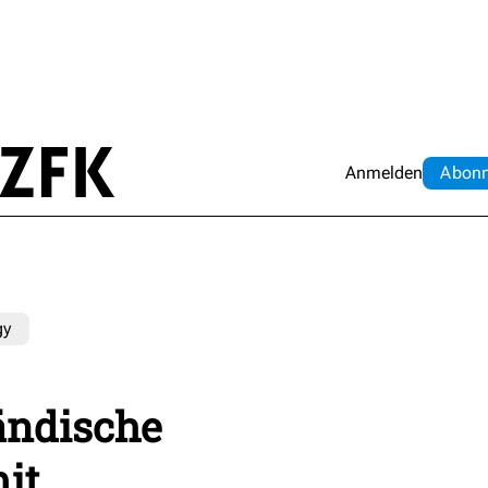
Anmelden
Abo
n
gy
tändische
it