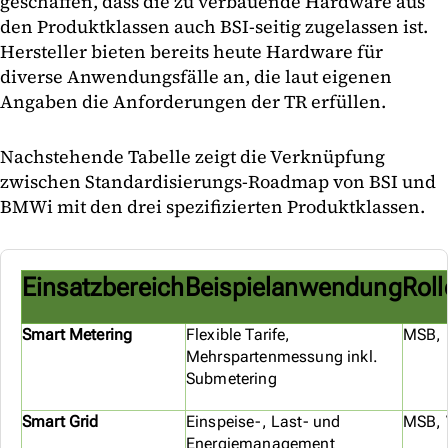
geschaffen, dass die zu verbauende Hardware aus
den Produktklassen auch BSI-seitig zugelassen ist.
Hersteller bieten bereits heute Hardware für
diverse Anwendungsfälle an, die laut eigenen
Angaben die Anforderungen der TR erfüllen.
Nachstehende Tabelle zeigt die Verknüpfung
zwischen Standardisierungs-Roadmap von BSI und
BMWi mit den drei spezifizierten Produktklassen.
Einsatzbereich
Beispielanwendung
Roll
Smart Metering
Flexible Tarife,
MSB, 
Mehrspartenmessung inkl.
Submetering
Smart Grid
Einspeise-, Last- und
MSB, 
Energiemanagement