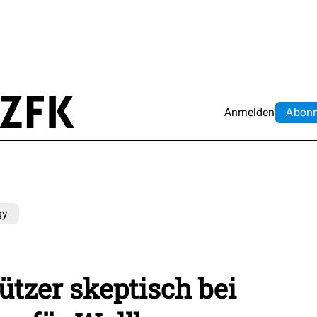
Anmelden
Abo
n
gy
tzer skeptisch bei