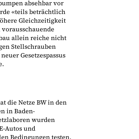
pumpen absehbar vor
de «teils beträchtlich
öhere Gleichzeitigkeit
nd vorausschauende
au allein reiche nicht
igen Stellschrauben
 neuer Gesetzespassus
e.
at die Netze BW in den
n in Baden-
etzlaboren wurden
E-Autos und
alen Bedingungen testen,