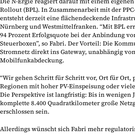
Die N-Ergie reagiert darauf mit einem eigenen
Rollout (BPL). In Zusammenarbeit mit der PP
entsteht derzeit eine flächendeckende Infrastr
Nürnberg und Westmittelfranken. “Mit BPL err
94 Prozent Erfolgsquote bei der Anbindung v
Steuerboxen”, so Fabri. Der Vorteil: Die Komm
Stromnetz direkt ins Gateway, unabhängig von
Mobilfunkabdeckung.
“Wir gehen Schritt für Schritt vor, Ort für Ort,
Regionen mit hoher PV-Einspeisung oder vielen
Die Perspektive ist langfristig: Bis in wenigen 
komplette 8.400 Quadratkilometer große Netzg
erschlossen sein.
Allerdings wünscht sich Fabri mehr regulator