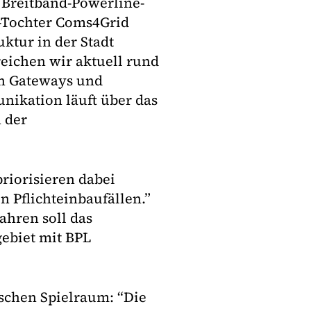
 Breitband-Powerline-
C-Tochter Coms4Grid
uktur in der Stadt
eichen wir aktuell rund
on Gateways und
unikation läuft über das
 der
 priorisieren dabei
 Pflichteinbaufällen.”
Jahren soll das
ebiet mit BPL
ischen Spielraum: “Die