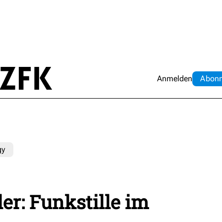
Anmelden
Abo
n
gy
er: Funkstille im