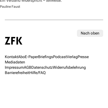
Ein Verband widerspricht – teilweise.
Pauline Faust
Nach oben
Kontakt
Abo
E-Paper
Briefings
Podcast
Verlag
Presse
Mediadaten
Impressum
AGB
Datenschutz
Widerrufsbelehrung
Barrierefreiheit
Hilfe/FAQ