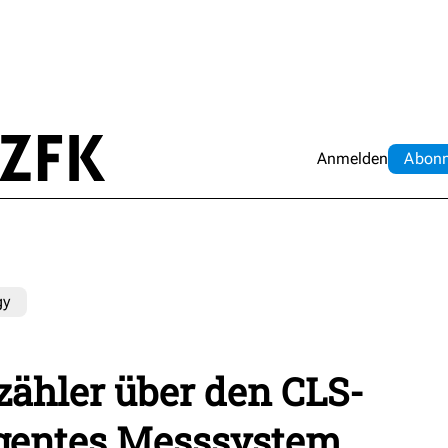
Anmelden
Abo
n
gy
hler über den CLS-
igentes Messsystem