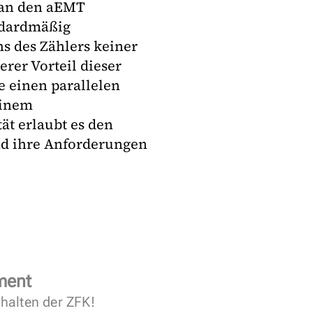
 an den aEMT
ndardmäßig
ns des Zählers keiner
erer Vorteil dieser
ie einen parallelen
einem
ät erlaubt es den
nd ihre Anforderungen
ment
halten der ZFK!