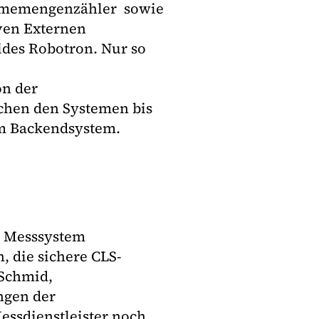
rmemengenzähler sowie
ven Externen
ides Robotron. Nur so
on der
chen den Systemen bis
im Backendsystem.
te Messsystem
 die sichere CLS-
 Schmid,
ngen der
ssdienstleister noch