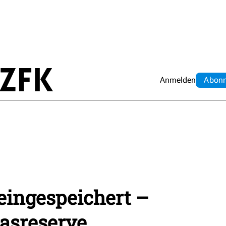
Anmelden
Abo
n
eingespeichert –
asreserve