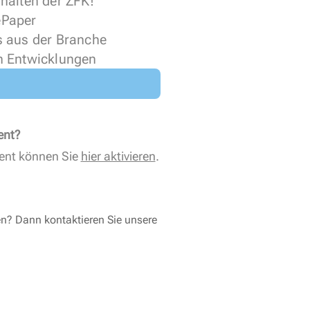
halten der ZFK!
 ePaper
s aus der Branche
n Entwicklungen
ent?
ent können Sie
hier aktivieren
.
en? Dann kontaktieren Sie unsere